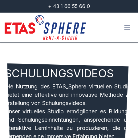
Zum Inhalt springen
+ 43 1 66 55 66 0
SCHULUNGSVIDEOS
Die Nutzung des ETAS_Sphere virtuellen Studios
bietet eine effektive und innovative Methode zur
Erstellung von Schulungsvideos.
Unser virtuelles Studio ermöglichen es Bildungs–
und Schulungseinrichtungen, ansprechende und
interaktive Lerninhalte zu produzieren, die den
Lernenden eine immersive Erfahrung bieten.