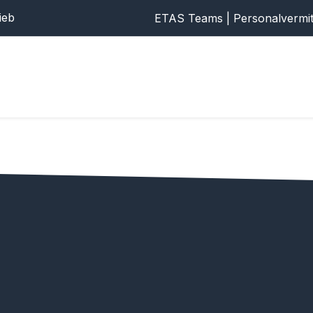
rieb
ETAS Teams | Personalvermi
Home
Anwendungen
Virtual
Film
Foto
Preise
Gal