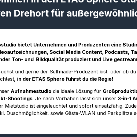
ven Drehort für außergewöhnlic
tudio bietet Unternehmen und Produzenten eine Studiop
eoaufzeichnungen, Social Media Content, Podcasts, Ta
ender Ton- und Bildqualität produziert und Live gestrea
 suchst und gerne der Selfmade-Produzent bist, oder ob d
chtest,
in der ETAS Sphere führst du die Regie!
unser
Aufnahmestudio
die ideale Lösung für
Großproduktio
ukt-Shootings
. Je nach Vorhaben lässt sich unser
3-in-1 
 Mietstudio ist eingeleuchtet und sofort einsatzfähig. Zud
nkl. Duschmöglichkeit, sowie Gäste-WLAN und Parkplätze s