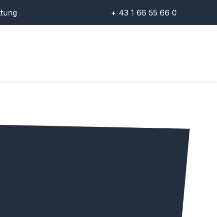
ttung
+ 43 1 66 55 66 0
erie
Kontakt